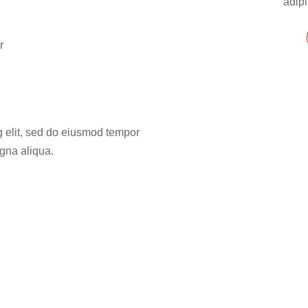
adipi
g elit, sed do eiusmod tempor
agna aliqua.