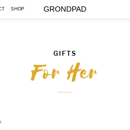
GRONDPAD
CT
SHOP
GIFTS
For Her