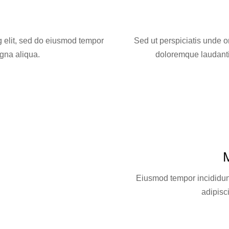
g elit, sed do eiusmod tempor
Sed ut perspiciatis unde o
agna aliqua.
doloremque laudanti
Eiusmod tempor incididunt
adipisc