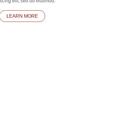
scing elit, sed do eiusmod.
LEARN MORE